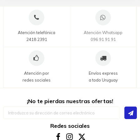
Atención telefónica
Atención Whatsapp
2418 2391
096 91 91 91
Atención por
Envíos express
redes sociales
a todo Uruguay
¡No te pierdas nuestras ofertas!
Inscríbase
a
nuestro
boletín
Redes sociales
de
noticias: