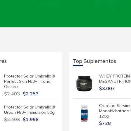
res
Top Suplementos
Protector Solar Umbrella®
WHEY PROTEIN
Perfect Skin F50+ | Tono
MEGANUTRITION
Oscuro
$3.007
$2.403
$2.253
Creatina Servim
Protector Solar Umbrella®
Monohidratada 
Urban F50+ | Emulsión 50g
120g
$2.403
$1.998
$728