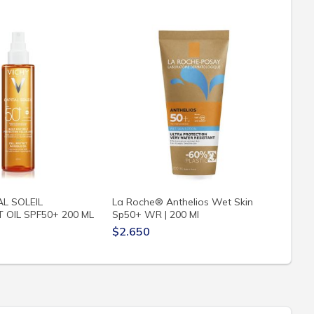
AL SOLEIL
La Roche® Anthelios Wet Skin
Vichy
 OIL SPF50+ 200 ML
Sp50+ WR | 200 Ml
Prote
$2.650
$2.2