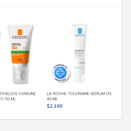
NTHELIOS UVMUNE
LA ROCHE TOLERIANE KERIUM DS
LA R
O 50 ML
40 ML
200 
$2.100
$1.8