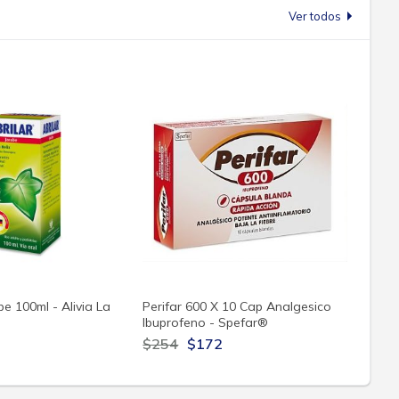
Ver todos
be 100ml - Alivia La
Perifar 600 X 10 Cap Analgesico
Ibuprofeno - Spefar®
7
$254
$172