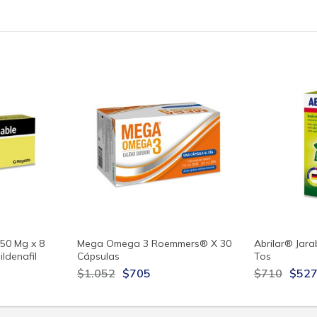
50 Mg x 8
Mega Omega 3 Roemmers® X 30
Abrilar® Jara
ildenafil
Cápsulas
Tos
$1.052
$705
$710
$52