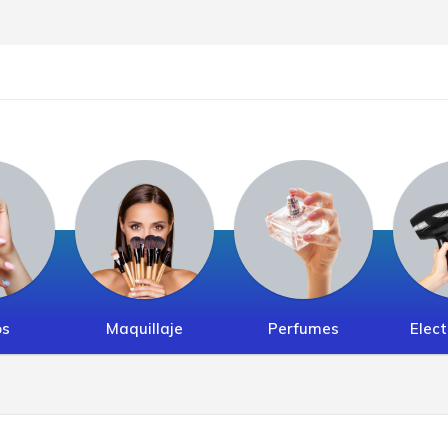
os
Maquillaje
Perfumes
Elect