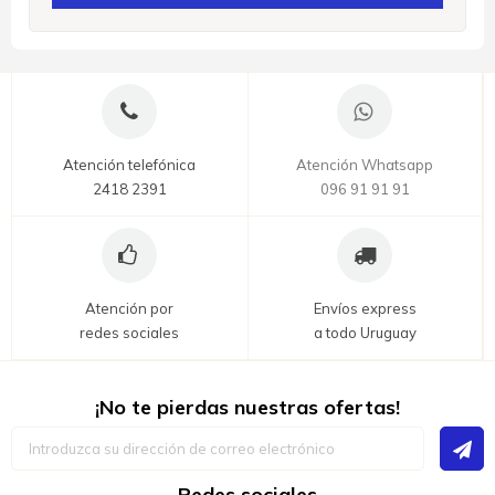
Atención telefónica
Atención Whatsapp
2418 2391
096 91 91 91
Atención por
Envíos express
redes sociales
a todo Uruguay
¡No te pierdas nuestras ofertas!
Inscríbase
a
nuestro
boletín
Redes sociales