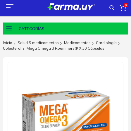
0
CATEGORÍAS
Inicio
Salud & medicamentos
Medicamentos
Cardiología
Colesterol
Mega Omega 3 Roemmers® X 30 Cápsulas
Saltar
al
final
de
la
galería
de
imágenes