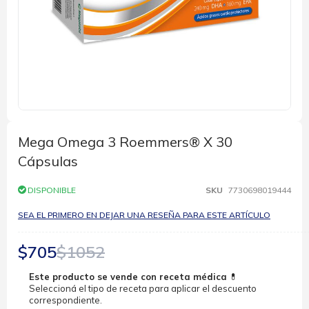
Saltar
al
comienzo
Mega Omega 3 Roemmers® X 30
de
Cápsulas
la
galería
de
DISPONIBLE
SKU
7730698019444
imágenes
SEA EL PRIMERO EN DEJAR UNA RESEÑA PARA ESTE ARTÍCULO
$705
$1052
Este producto se vende con receta médica
💊
Seleccioná el tipo de receta para aplicar el descuento
correspondiente.