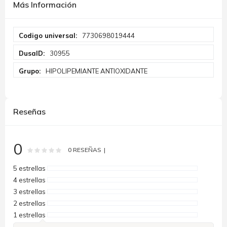
Más Información
Más
7730698019444
Información
30955
HIPOLIPEMIANTE ANTIOXIDANTE
Reseñas
0
Rating:
0
100
% of
0
RESEÑAS
5 estrellas
4 estrellas
3 estrellas
2 estrellas
1 estrellas