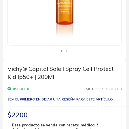
Saltar
al
comienzo
Vichy® Capital Soleil Spray Cell Protect
de
Kid Ip50+ | 200Ml
la
galería
de
DISPONIBLE
SKU
3337875810838
imágenes
SEA EL PRIMERO EN DEJAR UNA RESEÑA PARA ESTE ARTÍCULO
$2200
Este producto se vende con receta médica
💊