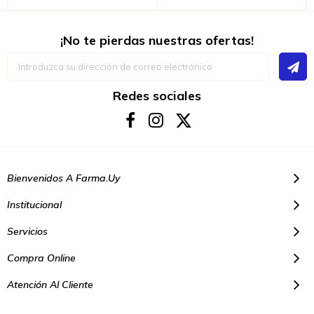
¡No te pierdas nuestras ofertas!
Inscríbase
a
nuestro
boletín
Redes sociales
de
noticias:
Bienvenidos A Farma.uy
Institucional
Servicios
Compra Online
Atención Al Cliente