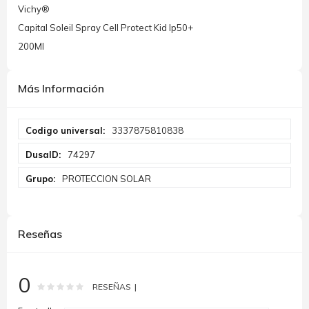
Vichy®
Capital Soleil Spray Cell Protect Kid Ip50+
200Ml
Más Información
Más
3337875810838
Información
74297
PROTECCION SOLAR
Reseñas
0
Rating:
0
100
% of
RESEÑAS