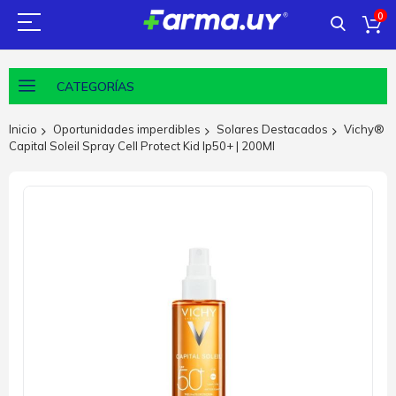
0
CATEGORÍAS
Inicio
Oportunidades imperdibles
Solares Destacados
Vichy®
Capital Soleil Spray Cell Protect Kid Ip50+ | 200Ml
Saltar
al
final
de
la
galería
de
imágenes