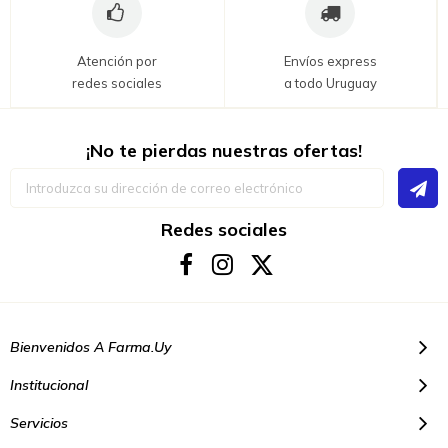
Atención por
Envíos express
redes sociales
a todo Uruguay
¡No te pierdas nuestras ofertas!
Inscríbase
a
nuestro
boletín
Redes sociales
de
noticias:
Bienvenidos A Farma.uy
Institucional
Servicios