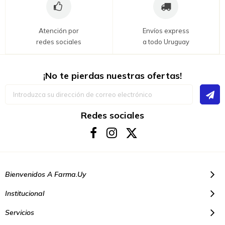
Atención por
Envíos express
redes sociales
a todo Uruguay
¡No te pierdas nuestras ofertas!
Inscríbase
a
nuestro
boletín
Redes sociales
de
noticias:
Bienvenidos A Farma.uy
Institucional
Servicios