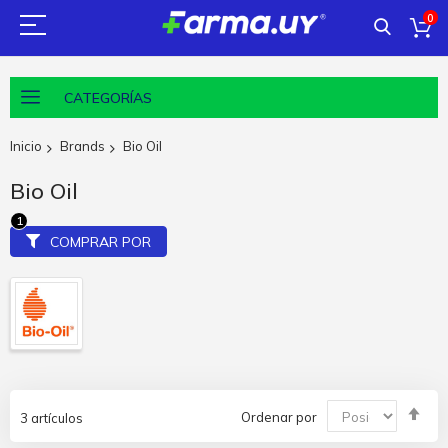
0
CATEGORÍAS
Inicio
Brands
Bio Oil
Bio Oil
COMPRAR POR
Fija
Ordenar por
3
artículos
Dir
De