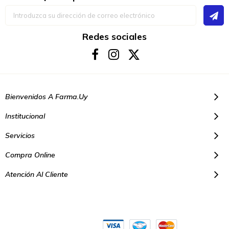
Inscríbase
a
nuestro
boletín
Redes sociales
de
noticias:
Bienvenidos A Farma.uy
Institucional
Servicios
Compra Online
Atención Al Cliente
© Copyright 2021. Todos los derechos reservados | Farmacias Farma
Uy - Montevideo Uruguay