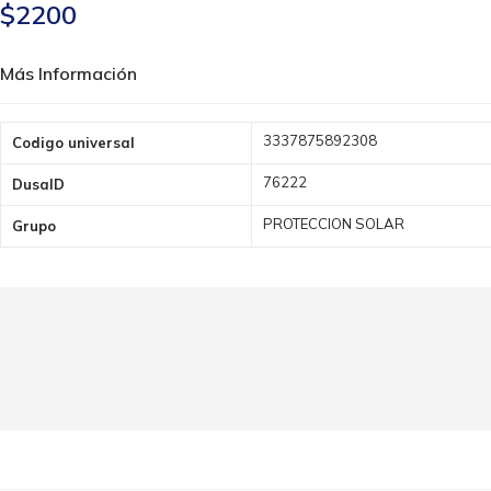
$2200
Más Información
Más
3337875892308
Codigo universal
Información
76222
DusaID
PROTECCION SOLAR
Grupo