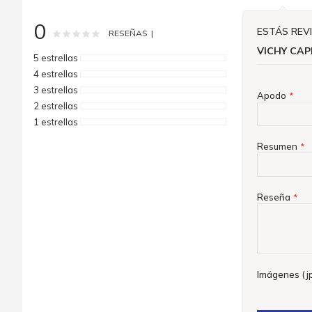
la
galería
0
de
ESTÁS REV
Rating:
0
100
% of
RESEÑAS
imágenes
VICHY CAP
5 estrellas
4 estrellas
3 estrellas
Apodo
2 estrellas
1 estrellas
Resumen
Reseña
Imágenes (jp