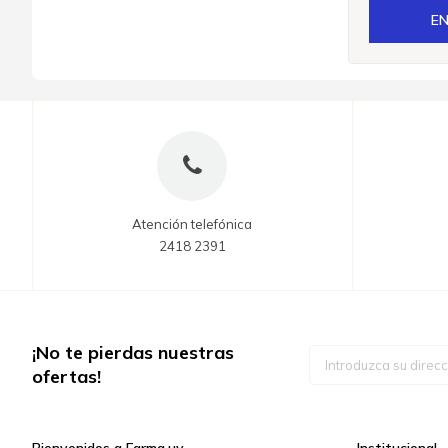
EN
Atención telefónica
2418 2391
¡No te pierdas nuestras
Inscríbase
a
ofertas!
nuestro
boletín
de
noticias: