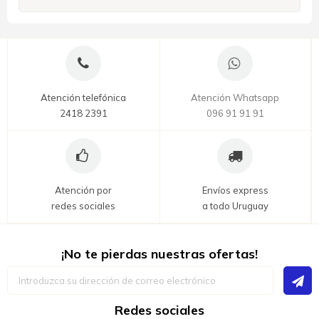
Atención telefónica
Atención Whatsapp
2418 2391
096 91 91 91
Atención por
Envíos express
redes sociales
a todo Uruguay
¡No te pierdas nuestras ofertas!
Inscríbase
a
nuestro
boletín
Redes sociales