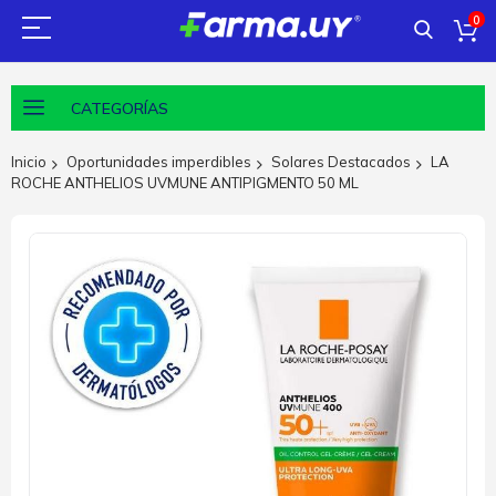
0
CATEGORÍAS
Inicio
Oportunidades imperdibles
Solares Destacados
LA
ROCHE ANTHELIOS UVMUNE ANTIPIGMENTO 50 ML
Saltar
al
final
de
la
galería
de
imágenes