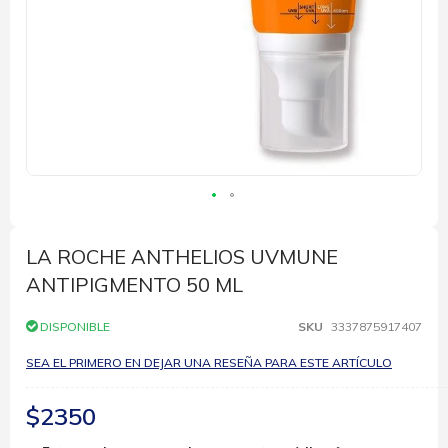
Saltar
al
comienzo
LA ROCHE ANTHELIOS UVMUNE
de
ANTIPIGMENTO 50 ML
la
galería
de
DISPONIBLE
SKU
3337875917407
imágenes
SEA EL PRIMERO EN DEJAR UNA RESEÑA PARA ESTE ARTÍCULO
$2350