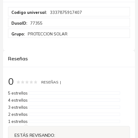
Más
3337875917407
Información
77355
PROTECCION SOLAR
Reseñas
0
Rating:
0
100
% of
RESEÑAS
5 estrellas
4 estrellas
3 estrellas
2 estrellas
1 estrellas
ESTÁS REVISANDO: