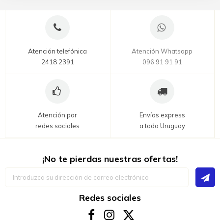
Atención telefónica
Atención Whatsapp
2418 2391
096 91 91 91
Atención por
Envíos express
redes sociales
a todo Uruguay
¡No te pierdas nuestras ofertas!
Inscríbase
a
nuestro
boletín
Redes sociales
de
noticias: