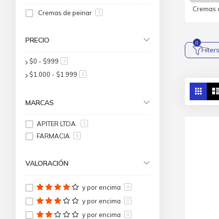
Cremas 
Cremas de peinar
3
PRECIO
Filter
$0
-
$999
artículo
3
$1.000
-
$1.999
artículo
1
Ver
Parri
co
MARCAS
APITER LTDA.
1
FARMACIA
3
VALORACIÓN
y por encima
0
y por encima
0
y por encima
0