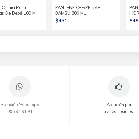
 Crema Para
PANTENE CRE/PEINAR
PAN
s De Bebé 100 Ml
BAMBU 300 ML
HID
$451
$45
Atención Whatsapp
Atención por
096 91 91 91
redes sociales