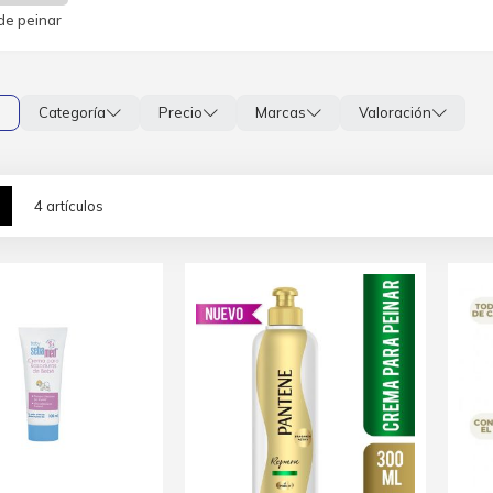
de peinar
s
Categoría
Precio
Marcas
Valoración
lla
Lista
4
artículos
mo