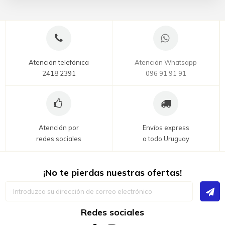
Atención telefónica
Atención Whatsapp
2418 2391
096 91 91 91
Atención por
Envíos express
redes sociales
a todo Uruguay
¡No te pierdas nuestras ofertas!
Inscríbase
a
nuestro
boletín
Redes sociales
de