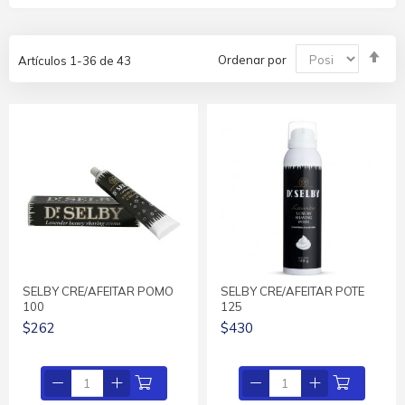
Fija
Ordenar por
Artículos
1
-
36
de
43
Dir
De
SELBY CRE/AFEITAR POMO
SELBY CRE/AFEITAR POTE
100
125
$262
$430