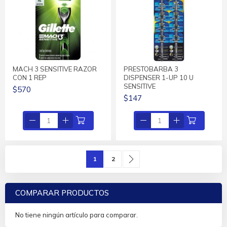
MACH 3 SENSITIVE RAZOR
PRESTOBARBA 3
CON 1 REP
DISPENSER 1-UP 10 U
SENSITIVE
$570
$147
Página
Actualmente estás leyendo página
Página
Página
Siguiente
1
2
COMPARAR PRODUCTOS
No tiene ningún artículo para comparar.