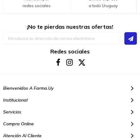
redes sociales
a todo Uruguay
¡No te pierdas nuestras ofertas!
Inscríbase
a
nuestro
boletín
Redes sociales
de
noticias:
Bienvenidos A Farma.uy
Institucional
Servicios
Compra Online
Atención Al Cliente