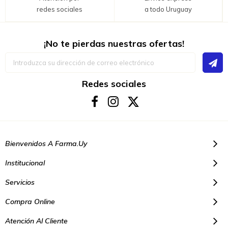
redes sociales
a todo Uruguay
¡No te pierdas nuestras ofertas!
Inscríbase
a
nuestro
boletín
Redes sociales
de
noticias:
Bienvenidos A Farma.uy
Institucional
Servicios
Compra Online
Atención Al Cliente