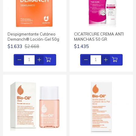
Despigmentante Cutáneo
CICATRICURE CREMA ANTI
Demanch® Loción-Gel 50g
MANCHAS 50 GR
$1.633
$2.668
$1.435