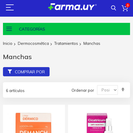
0
CATEGORÍAS
Inicio
Dermocosmética
Tratamientos
Manchas
Manchas
COMPRAR POR
Fija
Ordenar por
6
artículos
Dir
De