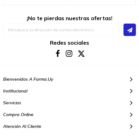
¡No te pierdas nuestras ofertas!
Inscríbase
a
nuestro
boletín
Redes sociales
de
noticias:
Bienvenidos A Farma.uy
Institucional
Servicios
Compra Online
Atención Al Cliente