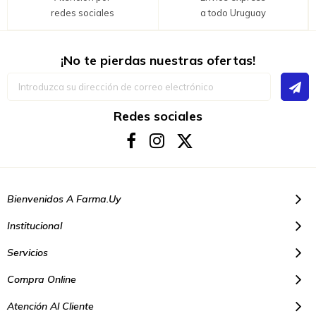
redes sociales
a todo Uruguay
¡No te pierdas nuestras ofertas!
Inscríbase
a
nuestro
boletín
Redes sociales
de
noticias:
Bienvenidos A Farma.uy
Institucional
Servicios
Compra Online
Atención Al Cliente