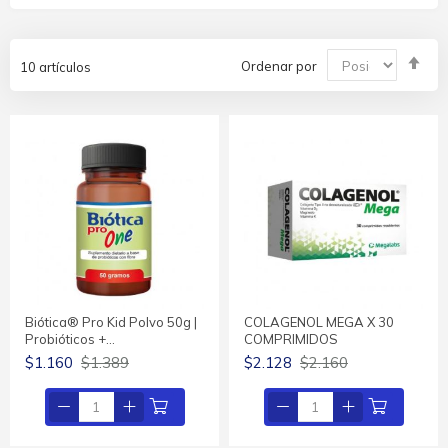
Fija
Ordenar por
10
artículos
Dir
De
Biótica® Pro Kid Polvo 50g |
COLAGENOL MEGA X 30
Probióticos +…
COMPRIMIDOS
$1.160
$1.389
$2.128
$2.160