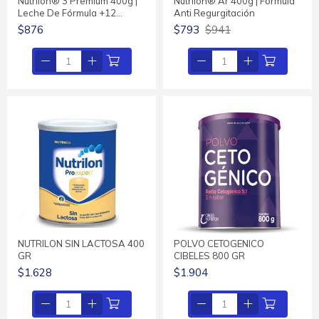
Nutrilon® 3 Premium 400g |
Nutrilon® Ar 400g | Fórmula
Leche De Fórmula +12…
Anti Regurgitación
$876
$793
$941
NUTRILON SIN LACTOSA 400
POLVO CETOGENICO
GR
CIBELES 800 GR
$1.628
$1.904