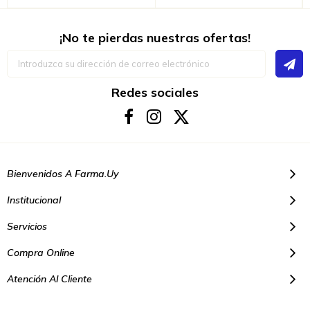
¡No te pierdas nuestras ofertas!
Inscríbase
a
nuestro
boletín
Redes sociales
de
noticias:
Bienvenidos A Farma.uy
Institucional
Servicios
Compra Online
Atención Al Cliente