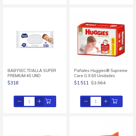
BABYSEC TOALLA SUPER
Pañales Huggies® Supreme
PREMIUM 40 UND
Care G X 60 Unidades
$318
$1.511
$1.564