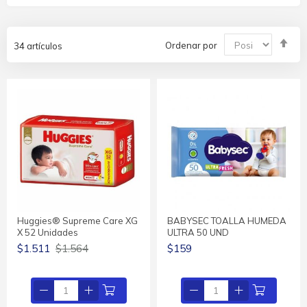
Fija
Ordenar por
34
artículos
Dir
De
Huggies® Supreme Care XG
BABYSEC TOALLA HUMEDA
X 52 Unidades
ULTRA 50 UND
$1.511
$1.564
$159