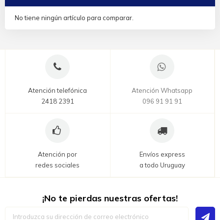
No tiene ningún artículo para comparar.
Atención telefónica
Atención Whatsapp
2418 2391
096 91 91 91
Atención por
Envíos express
redes sociales
a todo Uruguay
¡No te pierdas nuestras ofertas!
Inscríbase
a