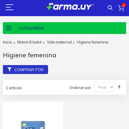
0
CATEGORÍAS
Inicio
Mamá & bebé
Vida maternal
Higiene femenina
Higiene femenina
COMPRAR POR
Fija
Ordenar por
1
artículo
Dir
De