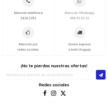
Atención telefónica
Atención Whatsapp
2418 2391
096 91 91 91
Atención por
Envíos express
redes sociales
a todo Uruguay
¡No te pierdas nuestras ofertas!
Inscríbase
a
nuestro
boletín
Redes sociales
de
noticias: