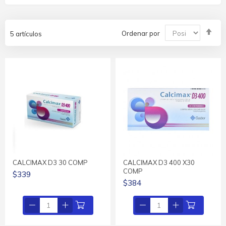
Fija
Ordenar por
5
artículos
Dir
De
CALCIMAX D3 30 COMP
CALCIMAX D3 400 X30
COMP
$339
$384