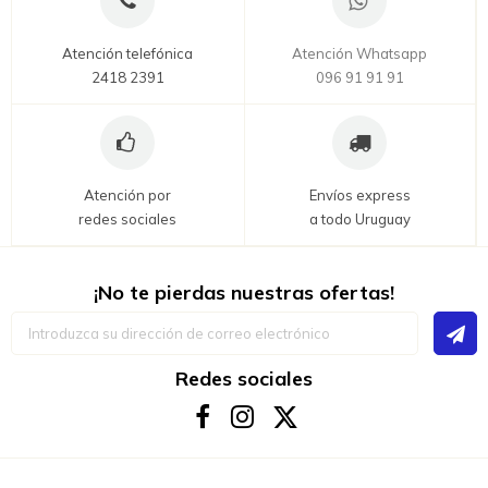
Atención telefónica
Atención Whatsapp
2418 2391
096 91 91 91
Atención por
Envíos express
redes sociales
a todo Uruguay
¡No te pierdas nuestras ofertas!
Inscríbase
a
nuestro
boletín
Redes sociales
de
noticias: