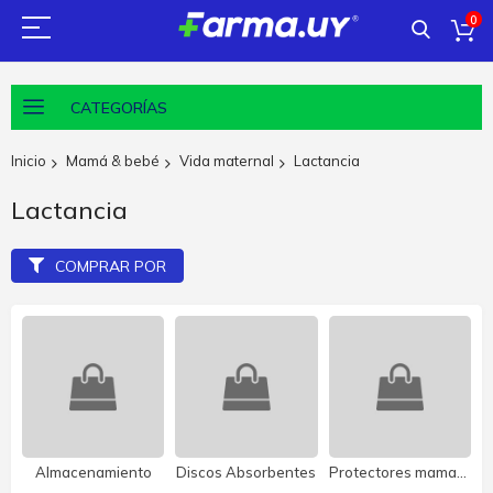
0
CATEGORÍAS
Inicio
Mamá & bebé
Vida maternal
Lactancia
Lactancia
COMPRAR POR
to
Discos Absorbentes
Protectores mamarios
Tetinas y Pezoneras