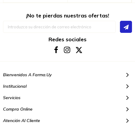
¡No te pierdas nuestras ofertas!
Inscríbase
a
nuestro
boletín
Redes sociales
de
noticias:
Bienvenidos A Farma.uy
Institucional
Servicios
Compra Online
Atención Al Cliente