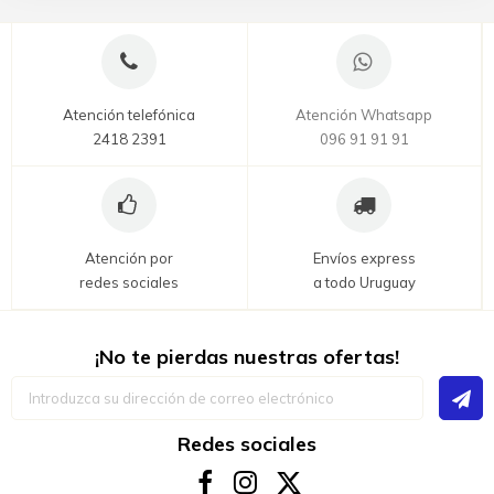
Atención telefónica
Atención Whatsapp
2418 2391
096 91 91 91
Atención por
Envíos express
redes sociales
a todo Uruguay
¡No te pierdas nuestras ofertas!
Inscríbase
a
nuestro
boletín
Redes sociales
de
noticias: