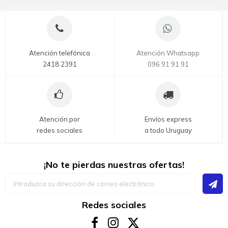
Atención telefónica
Atención Whatsapp
2418 2391
096 91 91 91
Atención por
Envíos express
redes sociales
a todo Uruguay
¡No te pierdas nuestras ofertas!
Inscríbase
a
nuestro
boletín
Redes sociales
de
noticias: