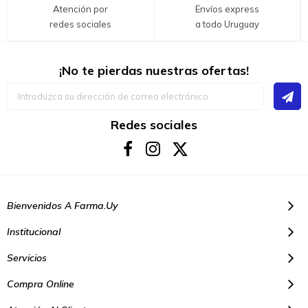
Atención por
Envíos express
redes sociales
a todo Uruguay
¡No te pierdas nuestras ofertas!
Inscríbase
a
nuestro
boletín
Redes sociales
de
noticias:
Bienvenidos A Farma.uy
Institucional
Servicios
Compra Online