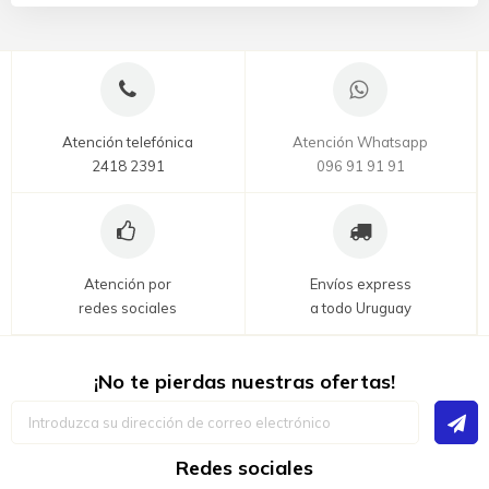
Atención telefónica
Atención Whatsapp
2418 2391
096 91 91 91
Atención por
Envíos express
redes sociales
a todo Uruguay
¡No te pierdas nuestras ofertas!
Inscríbase
a
nuestro
boletín
Redes sociales
de