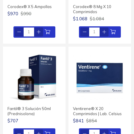
Corodex® X 5 Ampollas
Corodex® 8 Mg X 10
Comprimidos
$970
$990
$1.068
$1.084
Fantil® 3 Solución 50ml
Ventirene® X 20
(Prednisolona)
Comprimidos | Lab. Celsius
$707
$841
$854