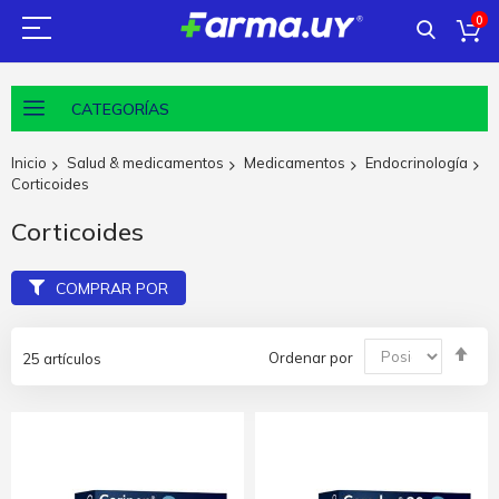
0
CATEGORÍAS
Inicio
Salud & medicamentos
Medicamentos
Endocrinología
Corticoides
Corticoides
COMPRAR POR
Fija
Ordenar por
25
artículos
Dir
De