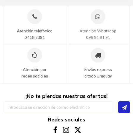
Atención telefónica
Atención Whatsapp
2418 2391
096 91 91 91
Atención por
Envíos express
redes sociales
a todo Uruguay
¡No te pierdas nuestras ofertas!
Inscríbase
a
nuestro
boletín
Redes sociales
de
noticias: