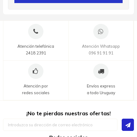
Atención telefónica
Atención Whatsapp
2418 2391
096 91 91 91
Atención por
Envíos express
redes sociales
a todo Uruguay
¡No te pierdas nuestras ofertas!
Inscríbase
a
nuestro
boletín