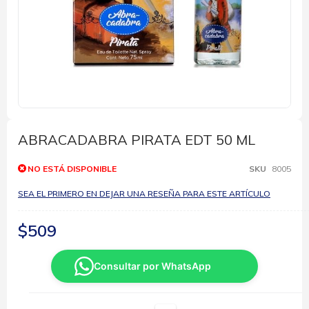
Saltar
al
comienzo
ABRACADABRA PIRATA EDT 50 ML
de
la
NO ESTÁ DISPONIBLE
SKU
8005
galería
de
SEA EL PRIMERO EN DEJAR UNA RESEÑA PARA ESTE ARTÍCULO
imágenes
$509
Consultar por WhatsApp