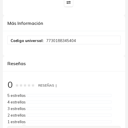
Más Información
Más
7730188345404
Información
Reseñas
0
Rating:
0
100
% of
RESEÑAS
5 estrellas
4 estrellas
3 estrellas
2 estrellas
1 estrellas