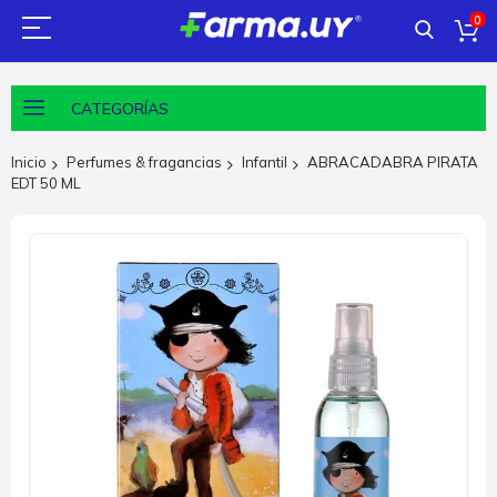
0
CATEGORÍAS
Inicio
Perfumes & fragancias
Infantil
ABRACADABRA PIRATA
EDT 50 ML
Saltar
al
final
de
la
galería
de
imágenes