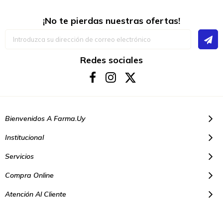
¡No te pierdas nuestras ofertas!
Inscríbase
a
nuestro
boletín
Redes sociales
de
noticias:
Bienvenidos A Farma.uy
Institucional
Servicios
Compra Online
Atención Al Cliente
© Copyright 2021. Todos los derechos reservados | Farmacias Farma