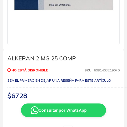
Saltar
al
comienzo
ALKERAN 2 MG 25 COMP
de
la
NO ESTÁ DISPONIBLE
SKU
6091403219070
galería
de
SEA EL PRIMERO EN DEJAR UNA RESEÑA PARA ESTE ARTÍCULO
imágenes
$6728
Consultar por WhatsApp