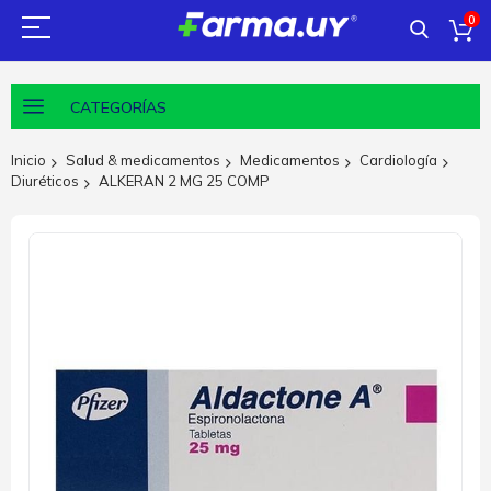
0
CATEGORÍAS
Inicio
Salud & medicamentos
Medicamentos
Cardiología
Diuréticos
ALKERAN 2 MG 25 COMP
Saltar
al
final
de
la
galería
de
imágenes