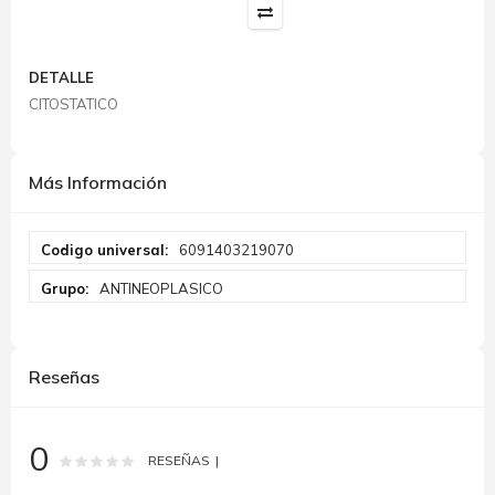
DETALLE
CITOSTATICO
Más Información
Más
6091403219070
Información
ANTINEOPLASICO
Reseñas
0
Rating:
0
100
% of
RESEÑAS