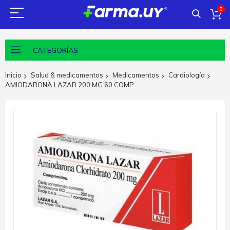
0
CATEGORÍAS
Inicio
Salud & medicamentos
Medicamentos
Cardiología
AMIODARONA LAZAR 200 MG 60 COMP
Saltar
al
final
de
la
galería
de
imágenes