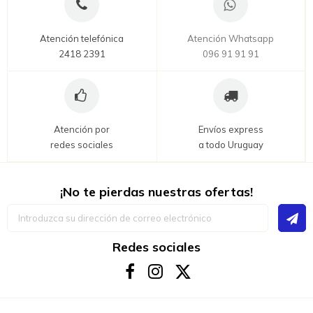
Atención telefónica
Atención Whatsapp
2418 2391
096 91 91 91
Atención por
Envíos express
redes sociales
a todo Uruguay
¡No te pierdas nuestras ofertas!
Inscríbase
a
nuestro
boletín
Redes sociales
de
noticias: