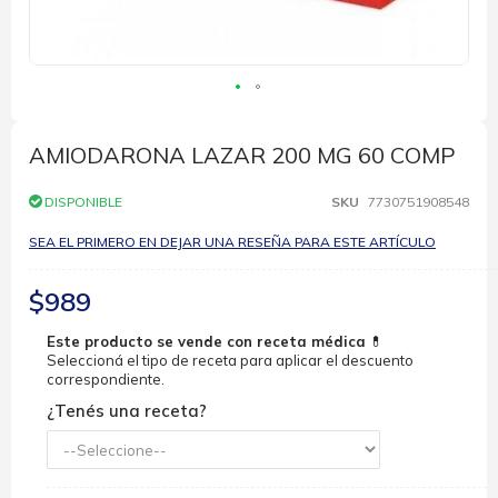
Saltar
al
comienzo
AMIODARONA LAZAR 200 MG 60 COMP
de
la
DISPONIBLE
SKU
7730751908548
galería
de
SEA EL PRIMERO EN DEJAR UNA RESEÑA PARA ESTE ARTÍCULO
imágenes
$989
Este producto se vende con receta médica
💊
Seleccioná el tipo de receta para aplicar el descuento
correspondiente.
¿Tenés una receta?