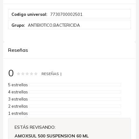
Más
7730700002501
Información
ANTIBIOTICO,BACTERICIDA
Reseñas
0
Rating:
0
100
% of
RESEÑAS
5 estrellas
4 estrellas
3 estrellas
2 estrellas
1 estrellas
ESTÁS REVISANDO:
AMOXSUL 500 SUSPENSION 60 ML