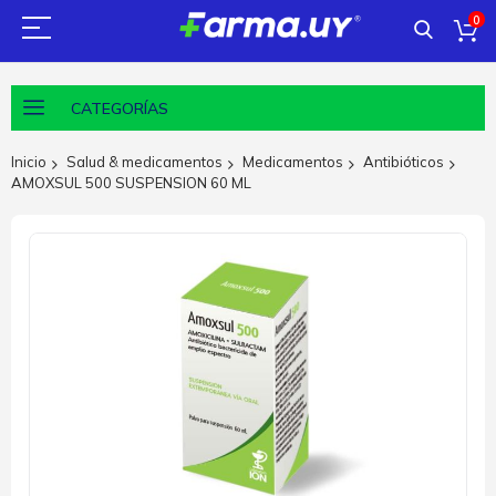
0
CATEGORÍAS
Inicio
Salud & medicamentos
Medicamentos
Antibióticos
AMOXSUL 500 SUSPENSION 60 ML
Saltar
al
final
de
la
galería
de
imágenes