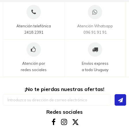
Atención telefónica
Atención Whatsapp
2418 2391
096 91 91 91
Atención por
Envíos express
redes sociales
a todo Uruguay
¡No te pierdas nuestras ofertas!
Inscríbase
a
nuestro
boletín
Redes sociales
de
noticias: