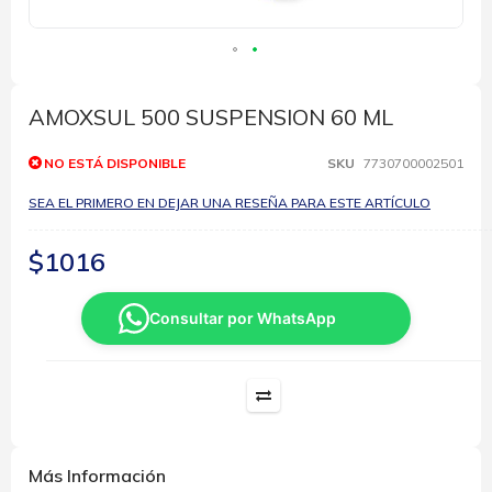
Saltar
al
comienzo
AMOXSUL 500 SUSPENSION 60 ML
de
la
NO ESTÁ DISPONIBLE
SKU
7730700002501
galería
de
SEA EL PRIMERO EN DEJAR UNA RESEÑA PARA ESTE ARTÍCULO
imágenes
$1016
Consultar por WhatsApp
Más Información