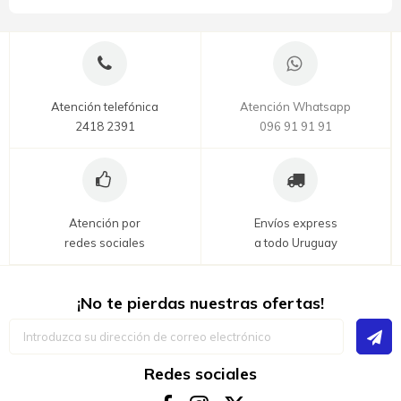
Atención telefónica
Atención Whatsapp
2418 2391
096 91 91 91
Atención por
Envíos express
redes sociales
a todo Uruguay
¡No te pierdas nuestras ofertas!
Inscríbase
a
nuestro
boletín
Redes sociales
de