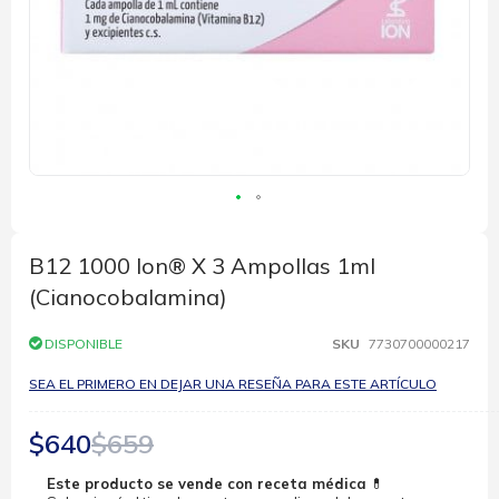
Saltar
al
comienzo
B12 1000 Ion® X 3 Ampollas 1ml
de
(Cianocobalamina)
la
galería
de
DISPONIBLE
SKU
7730700000217
imágenes
SEA EL PRIMERO EN DEJAR UNA RESEÑA PARA ESTE ARTÍCULO
$640
$659
Este producto se vende con receta médica
💊