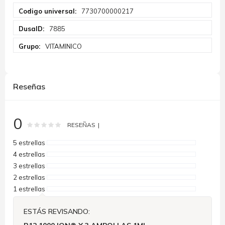
Más
7730700000217
Información
7885
VITAMINICO
Reseñas
0
Rating:
0
100
% of
RESEÑAS
5 estrellas
4 estrellas
3 estrellas
2 estrellas
1 estrellas
ESTÁS REVISANDO: