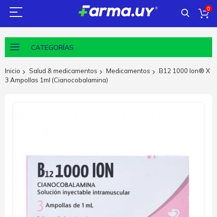
0
CATEGORÍAS
Inicio
Salud & medicamentos
Medicamentos
B12 1000 Ion® X
3 Ampollas 1ml (Cianocobalamina)
Saltar
al
final
de
la
galería
de
imágenes