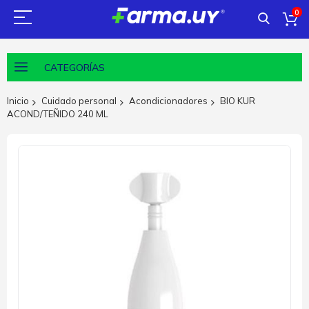
0
CATEGORÍAS
Inicio
Cuidado personal
Acondicionadores
BIO KUR
ACOND/TEÑIDO 240 ML
Saltar
al
final
de
la
galería
de
imágenes