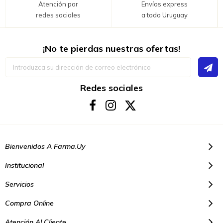
Atención por
Envíos express
redes sociales
a todo Uruguay
¡No te pierdas nuestras ofertas!
Inscríbase
a
nuestro
boletín
Redes sociales
de
noticias:
Bienvenidos A Farma.uy
Institucional
Servicios
Compra Online
Atención Al Cliente