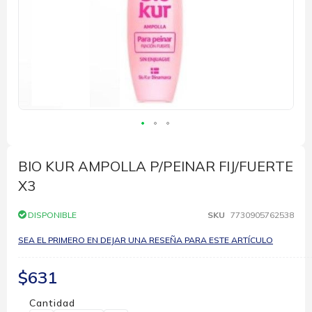
Saltar
al
comienzo
BIO KUR AMPOLLA P/PEINAR FIJ/FUERTE
de
X3
la
galería
de
DISPONIBLE
SKU
7730905762538
imágenes
SEA EL PRIMERO EN DEJAR UNA RESEÑA PARA ESTE ARTÍCULO
$631
Cantidad