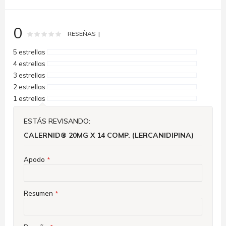
0
Rating:
0
100
% of
RESEÑAS
5 estrellas
4 estrellas
3 estrellas
2 estrellas
1 estrellas
ESTÁS REVISANDO:
CALERNID® 20MG X 14 COMP. (LERCANIDIPINA)
Apodo
Resumen