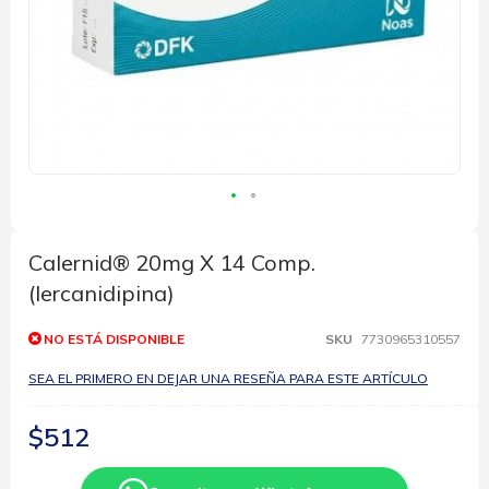
Saltar
al
comienzo
Calernid® 20mg X 14 Comp.
de
(lercanidipina)
la
galería
de
NO ESTÁ DISPONIBLE
SKU
7730965310557
imágenes
SEA EL PRIMERO EN DEJAR UNA RESEÑA PARA ESTE ARTÍCULO
$512