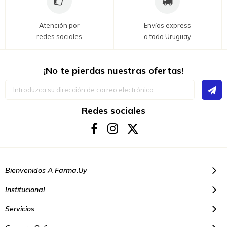
Atención por
Envíos express
redes sociales
a todo Uruguay
¡No te pierdas nuestras ofertas!
Inscríbase
a
nuestro
boletín
Redes sociales
de
noticias:
Bienvenidos A Farma.uy
Institucional
Servicios