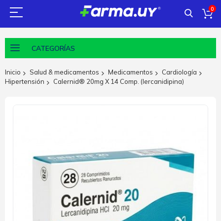
0
CATEGORÍAS
Inicio
Salud & medicamentos
Medicamentos
Cardiología
Hipertensión
Calernid® 20mg X 14 Comp. (lercanidipina)
Saltar
al
final
de
la
galería
de
imágenes