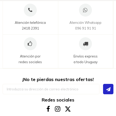
Atención telefónica
Atención Whatsapp
2418 2391
096 91 91 91
Atención por
Envíos express
redes sociales
a todo Uruguay
¡No te pierdas nuestras ofertas!
Inscríbase
a
nuestro
boletín
Redes sociales
de
noticias: