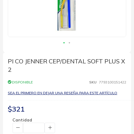
Saltar
al
comienzo
PI CO JENNER CEP/DENTAL SOFT PLUS X
de
2
la
galería
de
DISPONIBLE
SKU
7793100151422
imágenes
SEA EL PRIMERO EN DEJAR UNA RESEÑA PARA ESTE ARTÍCULO
$321
Cantidad