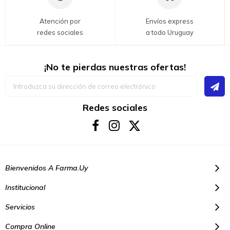
Atención por
Envíos express
redes sociales
a todo Uruguay
¡No te pierdas nuestras ofertas!
Inscríbase
a
nuestro
boletín
Redes sociales
de
noticias:
Bienvenidos A Farma.uy
Institucional
Servicios
Compra Online