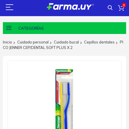
0
CATEGORÍAS
Inicio
Cuidado personal
Cuidado bucal
Cepillos dentales
PI
CO JENNER CEP/DENTAL SOFT PLUS X 2
Saltar
al
final
de
la
galería
de
imágenes