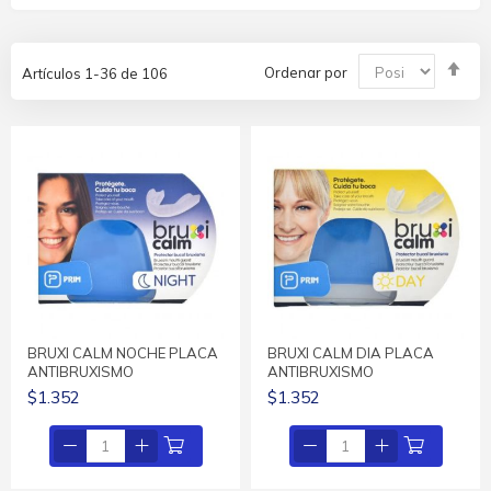
Fija
Ordenar por
Artículos
1
-
36
de
106
Dir
De
BRUXI CALM NOCHE PLACA
BRUXI CALM DIA PLACA
ANTIBRUXISMO
ANTIBRUXISMO
$1.352
$1.352