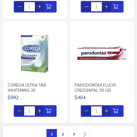
COREGA ULTRA TAB
PARODONTAX FLUOR
WHITENING 30
CRE/DENTAL 90 GR
$592
$404
Página
Actualmente estás leyendo página
Página
Página
Página
Siguiente
1
2
3