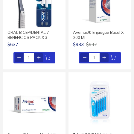
ORAL B CEP/DENTAL 7
Avemus® Enjuague Bucal X
BENEFICIOS PACK X 3
200 Ml
$637
$933
$947