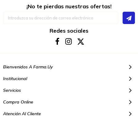
¡No te pierdas nuestras ofertas!
Inscríbase
a
nuestro
boletín
Redes sociales
de
noticias:
Bienvenidos A Farma.uy
Institucional
Servicios
Compra Online
Atención Al Cliente
© Copyright 2021. Todos los derechos reservados | Farmacias Farma
Uy - Montevideo Uruguay