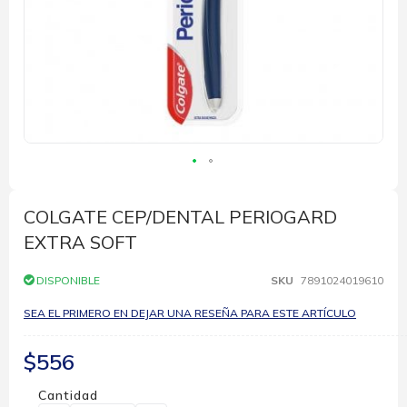
Saltar
al
comienzo
COLGATE CEP/DENTAL PERIOGARD
de
EXTRA SOFT
la
galería
de
DISPONIBLE
SKU
7891024019610
imágenes
SEA EL PRIMERO EN DEJAR UNA RESEÑA PARA ESTE ARTÍCULO
$556
Cantidad