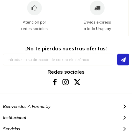
Atención por
Envíos express
redes sociales
a todo Uruguay
¡No te pierdas nuestras ofertas!
Inscríbase
a
nuestro
boletín
Redes sociales
de
noticias:
Bienvenidos A Farma.uy
Institucional
Servicios