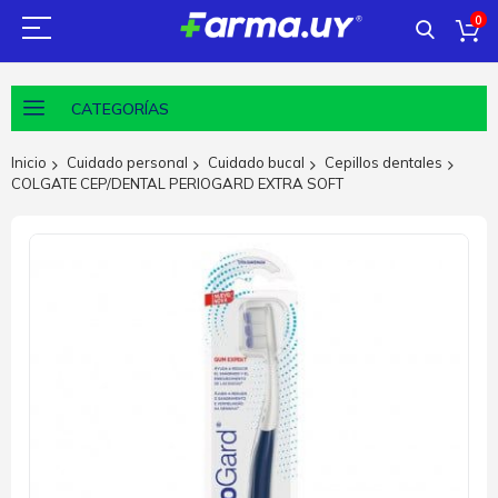
0
CATEGORÍAS
Inicio
Cuidado personal
Cuidado bucal
Cepillos dentales
COLGATE CEP/DENTAL PERIOGARD EXTRA SOFT
Saltar
al
final
de
la
galería
de
imágenes