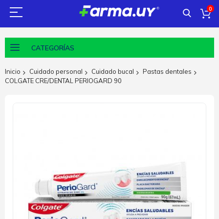
0
CATEGORÍAS
Inicio
Cuidado personal
Cuidado bucal
Pastas dentales
COLGATE CRE/DENTAL PERIOGARD 90
Saltar
al
final
de
la
galería
de
imágenes