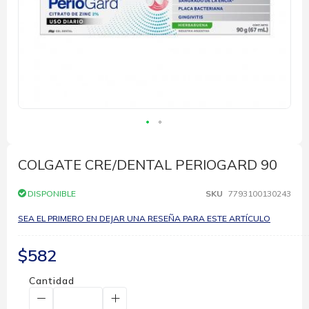
Saltar
al
comienzo
COLGATE CRE/DENTAL PERIOGARD 90
de
la
DISPONIBLE
SKU
7793100130243
galería
de
SEA EL PRIMERO EN DEJAR UNA RESEÑA PARA ESTE ARTÍCULO
imágenes
$582
Cantidad