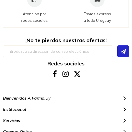
Atención por
Envíos express
redes sociales
a todo Uruguay
¡No te pierdas nuestras ofertas!
Inscríbase
a
nuestro
boletín
Redes sociales
de
noticias:
Bienvenidos A Farma.uy
Institucional
Servicios
Compra Online