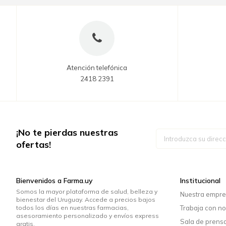
Atención telefónica
2418 2391
¡No te pierdas nuestras
Inscríbase
a
ofertas!
nuestro
boletín
de
noticias:
Bienvenidos a Farma.uy
Institucional
Somos la mayor plataforma de salud, belleza y
Nuestra empr
bienestar del Uruguay. Accede a precios bajos
todos los días en nuestras farmacias,
Trabaja con no
asesoramiento personalizado y envíos express
Sala de prens
gratis.