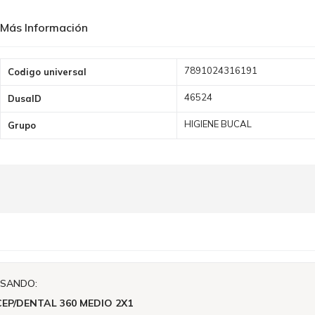
Más Información
Más
7891024316191
Codigo universal
Información
46524
DusaID
HIGIENE BUCAL
Grupo
ISANDO:
EP/DENTAL 360 MEDIO 2X1