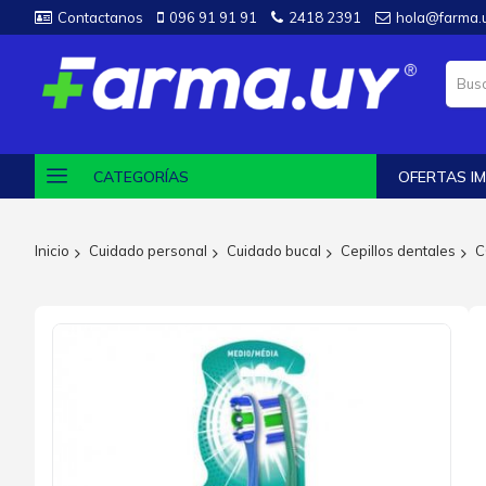
Contactanos
096 91 91 91
2418 2391
hola@farma.
CATEGORÍAS
OFERTAS IM
Inicio
Cuidado personal
Cuidado bucal
Cepillos dentales
C
Saltar
al
final
de
la
galería
de
imágenes