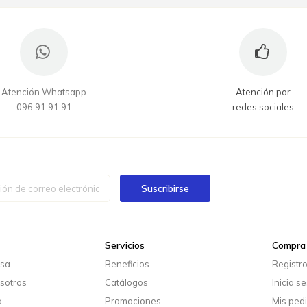
Atención Whatsapp
Atención por
096 91 91 91
redes sociales
Suscribirse
Servicios
Compra 
esa
Beneficios
Registr
sotros
Catálogos
Inicia s
a
Promociones
Mis ped