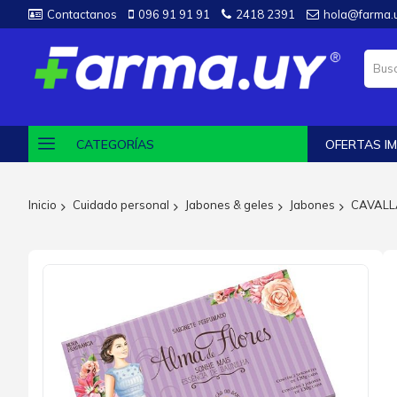
Contactanos
096 91 91 91
2418 2391
hola@farma.
CATEGORÍAS
OFERTAS IM
Inicio
Cuidado personal
Jabones & geles
Jabones
CAVALL
Saltar
al
final
de
la
galería
de
imágenes