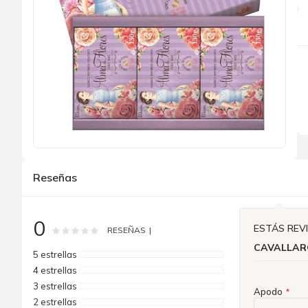
Saltar
al
Reseñas
comienzo
de
la
galería
0
de
ESTÁS REV
Rating:
0
100
% of
RESEÑAS
imágenes
CAVALLAR
5 estrellas
4 estrellas
3 estrellas
Apodo
2 estrellas