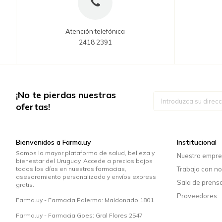
Atención telefónica
2418 2391
¡No te pierdas nuestras
Inscríbase
a
ofertas!
nuestro
boletín
de
noticias:
Bienvenidos a Farma.uy
Institucional
Somos la mayor plataforma de salud, belleza y
Nuestra empr
bienestar del Uruguay. Accede a precios bajos
todos los días en nuestras farmacias,
Trabaja con no
asesoramiento personalizado y envíos express
Sala de prens
gratis.
Proveedores
Farma.uy - Farmacia Palermo: Maldonado 1801
Farma.uy - Farmacia Goes: Gral Flores 2547