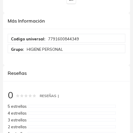
Más Información
Más
7791600844349
Información
HIGIENE PERSONAL
Reseñas
0
Rating:
0
100
% of
RESEÑAS
5 estrellas
4 estrellas
3 estrellas
2 estrellas