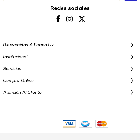
nuestro
boletín
Redes sociales
de
noticias:
Bienvenidos A Farma.uy
Institucional
Servicios
Compra Online
Atención Al Cliente
© Copyright 2021. Todos los derechos reservados | Farmacias Farma
Uy - Montevideo Uruguay