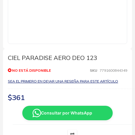
Saltar
al
comienzo
CIEL PARADISE AERO DEO 123
de
la
NO ESTÁ DISPONIBLE
SKU
7791600844349
galería
de
SEA EL PRIMERO EN DEJAR UNA RESEÑA PARA ESTE ARTÍCULO
imágenes
$361
Consultar por WhatsApp