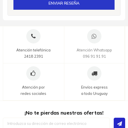
ENVIAR RESEÑA
Atención telefónica
Atención Whatsapp
2418 2391
096 91 91 91
Atención por
Envíos express
redes sociales
a todo Uruguay
¡No te pierdas nuestras ofertas!
Inscríbase
a