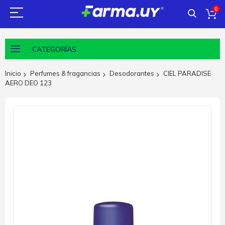
0
CATEGORÍAS
Inicio
Perfumes & fragancias
Desodorantes
CIEL PARADISE
AERO DEO 123
Saltar
al
final
de
la
galería
de
imágenes