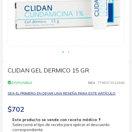
Saltar
al
comienzo
CLIDAN GEL DERMICO 15 GR
de
la
DISPONIBLE
SKU
7795373012646
galería
de
SEA EL PRIMERO EN DEJAR UNA RESEÑA PARA ESTE ARTÍCULO
imágenes
$702
Este producto se vende con receta médica
💊
Seleccioná el tipo de receta para aplicar el descuento
correspondiente.