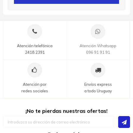
Atención telefónica
Atención Whatsapp
2418 2391
096 91 91 91
Atención por
Envíos express
redes sociales
a todo Uruguay
¡No te pierdas nuestras ofertas!
Inscríbase
a
nuestro