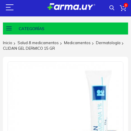
0
CATEGORÍAS
Inicio
Salud & medicamentos
Medicamentos
Dermatología
CLIDAN GEL DERMICO 15 GR
Saltar
al
final
de
la
galería
de
imágenes