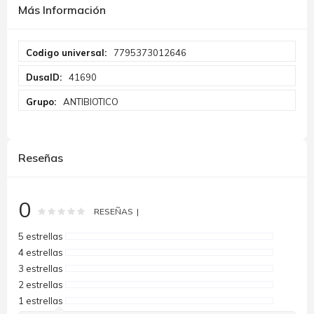
Más Información
Más
7795373012646
Información
41690
ANTIBIOTICO
Reseñas
0
Rating:
0
100
% of
RESEÑAS
5 estrellas
4 estrellas
3 estrellas
2 estrellas
1 estrellas