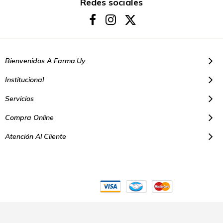
boletín
Redes sociales
de
noticias:
Bienvenidos A Farma.uy
Institucional
Servicios
Compra Online
Atención Al Cliente
© Copyright 2021. Todos los derechos reservados | Farmacias Farma
Uy - Montevideo Uruguay