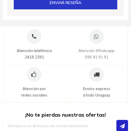
ENVIAR RESEÑA
Atención telefónica
Atención Whatsapp
2418 2391
096 91 91 91
Atención por
Envíos express
redes sociales
a todo Uruguay
¡No te pierdas nuestras ofertas!
Inscríbase
a