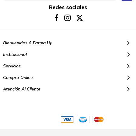
nuestro
boletín
Redes sociales
de
noticias:
Bienvenidos A Farma.uy
Institucional
Servicios
Compra Online
Atención Al Cliente
© Copyright 2021. Todos los derechos reservados | Farmacias Farma
Uy - Montevideo Uruguay