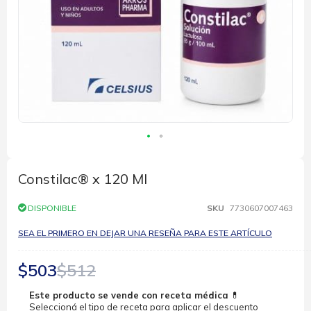
Saltar
al
comienzo
Constilac® x 120 Ml
de
la
DISPONIBLE
SKU
7730607007463
galería
de
SEA EL PRIMERO EN DEJAR UNA RESEÑA PARA ESTE ARTÍCULO
imágenes
$503
$512
Este producto se vende con receta médica
💊
Seleccioná el tipo de receta para aplicar el descuento