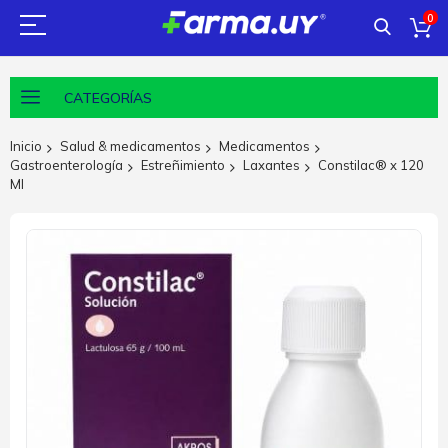
0
CATEGORÍAS
Inicio
Salud & medicamentos
Medicamentos
Gastroenterología
Estreñimiento
Laxantes
Constilac® x 120
Ml
Saltar
al
final
de
la
galería
de
imágenes