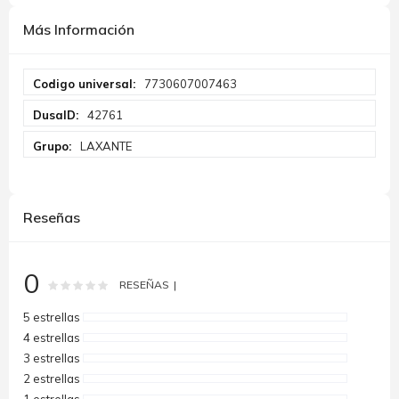
Más Información
Más
7730607007463
Información
42761
LAXANTE
Reseñas
0
Rating:
0
100
% of
RESEÑAS
5 estrellas
4 estrellas
3 estrellas
2 estrellas
1 estrellas