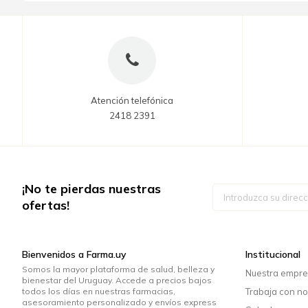
Atención telefónica
2418 2391
¡No te pierdas nuestras
Inscríbase
a
ofertas!
nuestro
boletín
de
noticias:
Bienvenidos a Farma.uy
Institucional
Somos la mayor plataforma de salud, belleza y
Nuestra empr
bienestar del Uruguay. Accede a precios bajos
todos los días en nuestras farmacias,
Trabaja con no
asesoramiento personalizado y envíos express