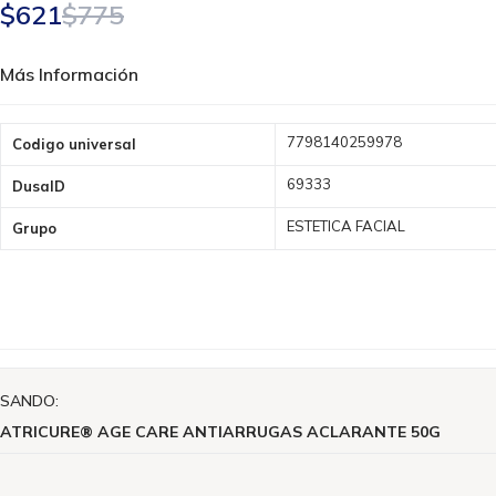
$621
$775
Más Información
Más
7798140259978
Codigo universal
Información
69333
DusaID
ESTETICA FACIAL
Grupo
ISANDO:
CATRICURE® AGE CARE ANTIARRUGAS ACLARANTE 50G