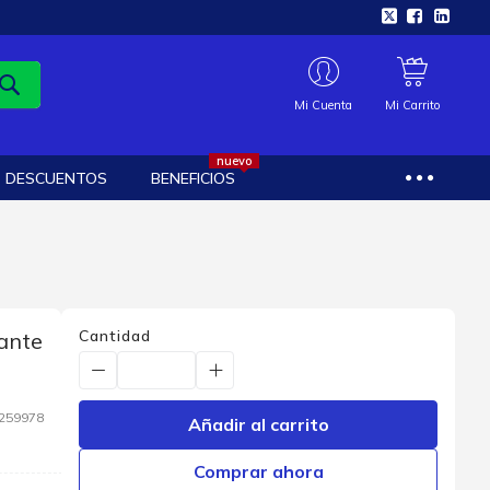
Mi Cuenta
Mi Carrito
nuevo
DESCUENTOS
BENEFICIOS
Cantidad
ante
259978
Añadir al carrito
Comprar ahora