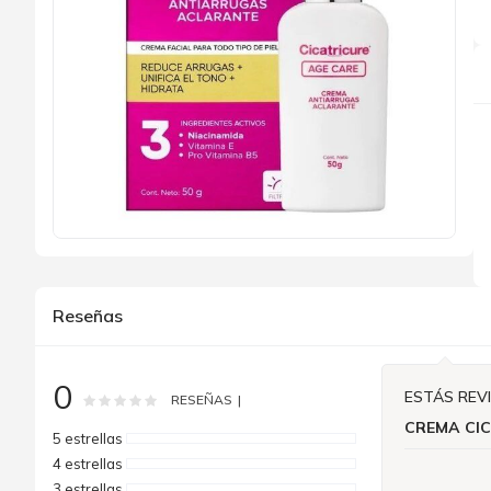
Saltar
al
comienzo
de
Reseñas
la
galería
de
imágenes
0
ESTÁS REV
Rating:
0
100
% of
RESEÑAS
CREMA CI
5 estrellas
4 estrellas
3 estrellas