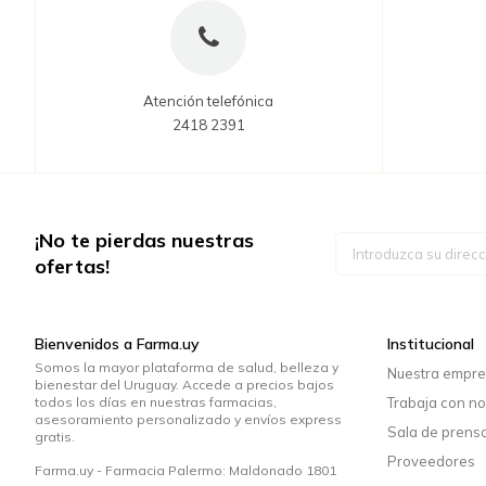
Atención telefónica
2418 2391
¡No te pierdas nuestras
Inscríbase
a
ofertas!
nuestro
boletín
de
noticias:
Bienvenidos a Farma.uy
Institucional
Somos la mayor plataforma de salud, belleza y
Nuestra empr
bienestar del Uruguay. Accede a precios bajos
todos los días en nuestras farmacias,
Trabaja con no
asesoramiento personalizado y envíos express
Sala de prens
gratis.
Proveedores
Farma.uy - Farmacia Palermo: Maldonado 1801