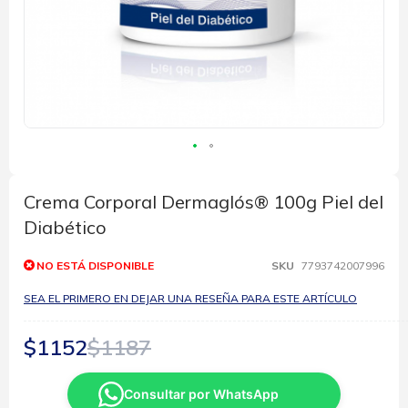
Saltar
al
comienzo
Crema Corporal Dermaglós® 100g Piel del
de
Diabético
la
galería
de
NO ESTÁ DISPONIBLE
SKU
7793742007996
imágenes
SEA EL PRIMERO EN DEJAR UNA RESEÑA PARA ESTE ARTÍCULO
$1152
$1187
Consultar por WhatsApp