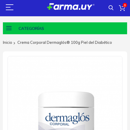
0
CATEGORÍAS
Inicio
Crema Corporal Dermaglós® 100g Piel del Diabético
Saltar
al
final
de
la
galería
de
imágenes