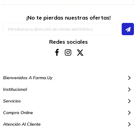
¡No te pierdas nuestras ofertas!
Inscríbase
a
nuestro
boletín
Redes sociales
de
noticias:
Bienvenidos A Farma.uy
Institucional
Servicios
Compra Online
Atención Al Cliente