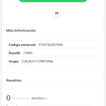
Más Información
Más
7793742007996
Información
73855
CUIDADO CORPORAL
Reseñas
0
Rating:
0
100
% of
RESEÑAS