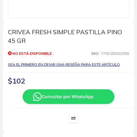
Saltar
al
comienzo
CRIVEA FRESH SIMPLE PASTILLA PINO
de
45 GR
la
galería
de
NO ESTÁ DISPONIBLE
SKU
7792150101555
imágenes
SEA EL PRIMERO EN DEJAR UNA RESEÑA PARA ESTE ARTÍCULO
$102
Consultar por WhatsApp