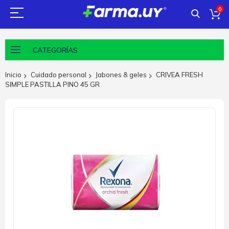
0
CATEGORÍAS
Inicio
Cuidado personal
Jabones & geles
CRIVEA FRESH
SIMPLE PASTILLA PINO 45 GR
Saltar
al
final
de
la
galería
de
imágenes