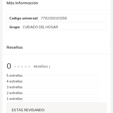
Más Información
Más
7792150101555
Información
CUIDADO DEL HOGAR
Reseñas
0
Rating:
0
100
% of
RESEÑAS
5 estrellas
4 estrellas
3 estrellas
2 estrellas
1 estrellas
ESTÁS REVISANDO: