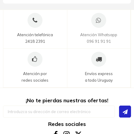
Atención telefónica
Atención Whatsapp
2418 2391
096 91 91 91
Atención por
Envíos express
redes sociales
a todo Uruguay
¡No te pierdas nuestras ofertas!
Inscríbase
a
nuestro
boletín
Redes sociales
de
noticias: