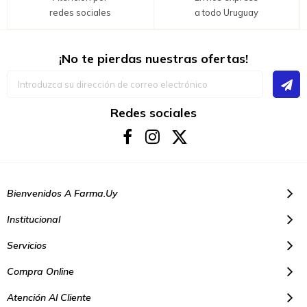
redes sociales
a todo Uruguay
¡No te pierdas nuestras ofertas!
Inscríbase
a
nuestro
boletín
Redes sociales
de
noticias:
Bienvenidos A Farma.uy
Institucional
Servicios
Compra Online
Atención Al Cliente