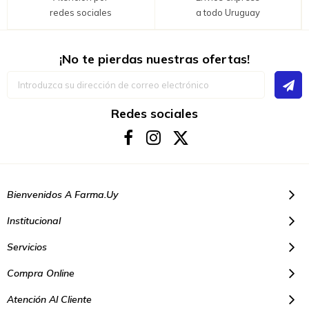
redes sociales
a todo Uruguay
¡No te pierdas nuestras ofertas!
Inscríbase
a
nuestro
boletín
Redes sociales
de
noticias:
Bienvenidos A Farma.uy
Institucional
Servicios
Compra Online
Atención Al Cliente